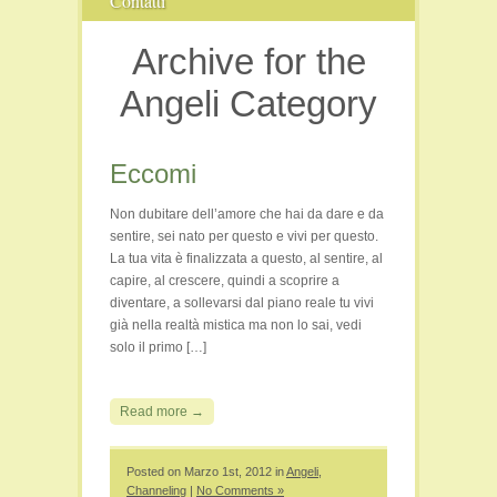
Contatti
Il Vecchio Blog
Fiere
Cristalloterapia
Archive for the
Film e Video
Libri
Angeli Category
Persone
Seminari
Eccomi
Viaggi e Luoghi Spirituali
Non dubitare dell’amore che hai da dare e da
sentire, sei nato per questo e vivi per questo.
La tua vita è finalizzata a questo, al sentire, al
capire, al crescere, quindi a scoprire a
diventare, a sollevarsi dal piano reale tu vivi
già nella realtà mistica ma non lo sai, vedi
solo il primo […]
Read more →
Posted on Marzo 1st, 2012 in
Angeli
,
Channeling
|
No Comments »