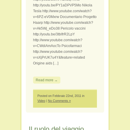
http://youtu.be/PY1aDPVP5Mo Nikola
Tesla http://www.youtube.com/watch?
v=6PZ-eV0Mxrw Documentario Progetto
Haarp http://www.youtube.com/watch?
v=Ak5Wj_eDo38 Pericolo vaccini
http://youtu.be/3tblfrR2LpY
http://www.youtube.com/watch?
v=CWdiAmAocTo Psicofarmaci
http://www.youtube.com/watch?
v=sXjPrUK7u4Y&feature=related
Origine aids […]
Read more →
Posted on Febbraio 22nd, 2011 in
Video
|
No Comments »
Il ruolo del viaggio