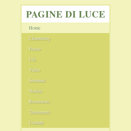
PAGINE DI LUCE
Home
Channeling
Angeli
Poesie
Ufo
I cerchi nel grano
Video
Seminari
Notizie
Film Consigliati
Recensioni
Scie chimiche
Comunità
Trattamenti
Il Nuovo Blog
Conferenze
Pranoterapia
Contatti
Il Vecchio Blog
Fiere
Cristalloterapia