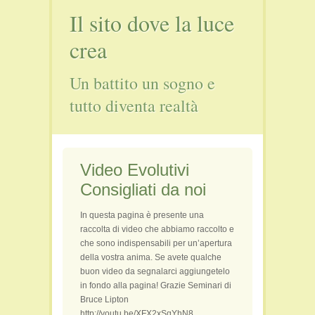
Il sito dove la luce
Film e Video
Libri
crea
Persone
Un battito un sogno e
Seminari
Viaggi e Luoghi Spirituali
tutto diventa realtà
Video Evolutivi
Consigliati da noi
In questa pagina è presente una
raccolta di video che abbiamo raccolto e
che sono indispensabili per un’apertura
della vostra anima. Se avete qualche
buon video da segnalarci aggiungetelo
in fondo alla pagina! Grazie Seminari di
Bruce Lipton
http://youtu.be/XFX2xSqYhN8