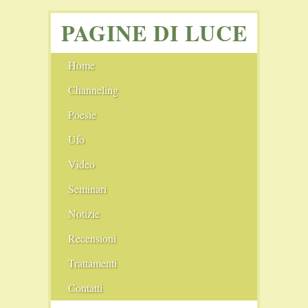
PAGINE DI LUCE
Home
Channeling
Angeli
Poesie
Ufo
I cerchi nel grano
Video
Seminari
Notizie
Film Consigliati
Recensioni
Scie chimiche
Comunità
Trattamenti
Il Nuovo Blog
Conferenze
Pranoterapia
Contatti
Il Vecchio Blog
Fiere
Cristalloterapia