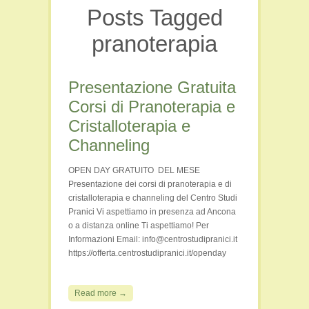
Posts Tagged
Film e Video
Libri
pranoterapia
Persone
Seminari
Presentazione Gratuita
Viaggi e Luoghi Spirituali
Corsi di Pranoterapia e
Cristalloterapia e
Channeling
OPEN DAY GRATUITO DEL MESE
Presentazione dei corsi di pranoterapia e di
cristalloterapia e channeling del Centro Studi
Pranici Vi aspettiamo in presenza ad Ancona
o a distanza online Ti aspettiamo! Per
Informazioni Email: info@centrostudipranici.it
https://offerta.centrostudipranici.it/openday
Read more →