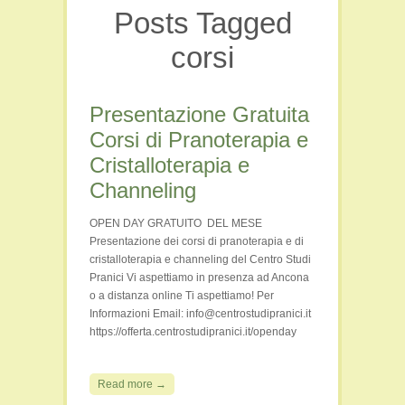
Posts Tagged
Film e Video
Libri
corsi
Persone
Seminari
Presentazione Gratuita
Viaggi e Luoghi Spirituali
Corsi di Pranoterapia e
Cristalloterapia e
Channeling
OPEN DAY GRATUITO DEL MESE
Presentazione dei corsi di pranoterapia e di
cristalloterapia e channeling del Centro Studi
Pranici Vi aspettiamo in presenza ad Ancona
o a distanza online Ti aspettiamo! Per
Informazioni Email: info@centrostudipranici.it
https://offerta.centrostudipranici.it/openday
Read more →