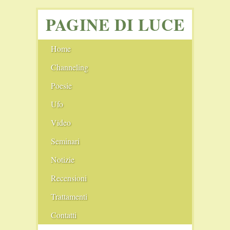
PAGINE DI LUCE
Home
Channeling
Angeli
Poesie
Ufo
I cerchi nel grano
Video
Seminari
Notizie
Film Consigliati
Recensioni
Scie chimiche
Comunità
Trattamenti
Il Nuovo Blog
Conferenze
Pranoterapia
Contatti
Il Vecchio Blog
Fiere
Cristalloterapia