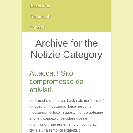
Recensioni
Comunità
Trattamenti
Conferenze
Pranoterapia
Contatti
Fiere
Cristalloterapia
Archive for the
Film e Video
Libri
Notizie Category
Persone
Seminari
Attaccati! Sito
Viaggi e Luoghi Spirituali
compromesso da
attivisti.
Ieri il nostro sito è stato hackerato per “dicono”
lanciare un messaggio, forse noi come
messaggeri di luce in questo mondo abbiamo
anche il compito di veicolare queste
informazioni, ma preferiremo un confronto
civile e una semplice richiesta di