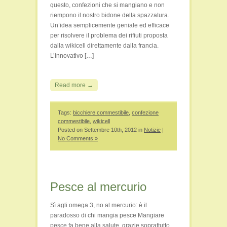
questo, confezioni che si mangiano e non
riempono il nostro bidone della spazzatura.
Un’idea semplicemente geniale ed efficace
per risolvere il problema dei rifiuti proposta
dalla wikicell direttamente dalla francia.
L’innovativo […]
Read more →
Tags:
bicchiere commestibile
,
confezione
commestibile
,
wikicell
Posted on Settembre 10th, 2012 in
Notizie
|
No Comments »
Pesce al mercurio
Sì agli omega 3, no al mercurio: è il
paradosso di chi mangia pesce Mangiare
pesce fa bene alla salute, grazie soprattutto