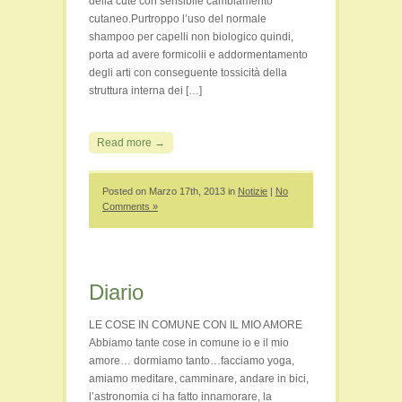
della cute con sensibile cambiamento
cutaneo.Purtroppo l’uso del normale
shampoo per capelli non biologico quindi,
porta ad avere formicolii e addormentamento
degli arti con conseguente tossicità della
struttura interna dei […]
Read more →
Posted on Marzo 17th, 2013 in
Notizie
|
No
Comments »
Diario
LE COSE IN COMUNE CON IL MIO AMORE
Abbiamo tante cose in comune io e il mio
amore… dormiamo tanto…facciamo yoga,
amiamo meditare, camminare, andare in bici,
l’astronomia ci ha fatto innamorare, la