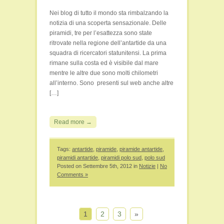
Nei blog di tutto il mondo sta rimbalzando la
notizia di una scoperta sensazionale. Delle
piramidi, tre per l’esattezza sono state
ritrovate nella regione dell’antartide da una
squadra di ricercatori statunitensi. La prima
rimane sulla costa ed è visibile dal mare
mentre le altre due sono molti chilometri
all’interno. Sono presenti sul web anche altre
[…]
Read more →
Tags:
antartide
,
piramide
,
piramide antartide
,
piramidi antartide
,
piramidi polo sud
,
polo sud
Posted on Settembre 5th, 2012 in
Notizie
|
No
Comments »
1
2
3
»