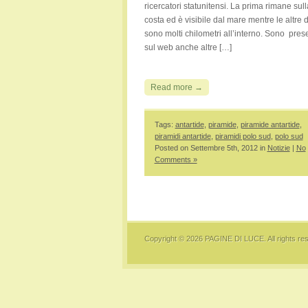
ricercatori statunitensi. La prima rimane sull
costa ed è visibile dal mare mentre le altre 
sono molti chilometri all’interno. Sono prese
sul web anche altre […]
Read more →
Tags:
antartide
,
piramide
,
piramide antartide
,
piramidi antartide
,
piramidi polo sud
,
polo sud
Posted on Settembre 5th, 2012 in
Notizie
|
No
Comments »
Copyright © 2026
PAGINE DI LUCE
. All rights r