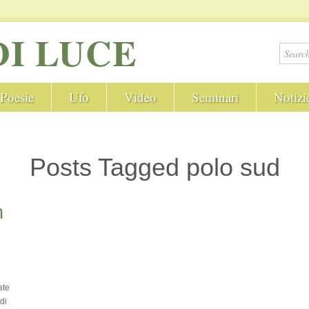
DI LUCE
Poesie
Ufo
Video
Seminari
Notizi
Posts Tagged polo sud
n
ate
di