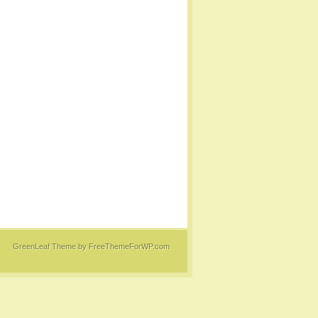
GreenLeaf Theme
by FreeThemeForWP.com