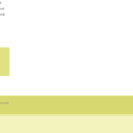
a
due
nti
eserved.