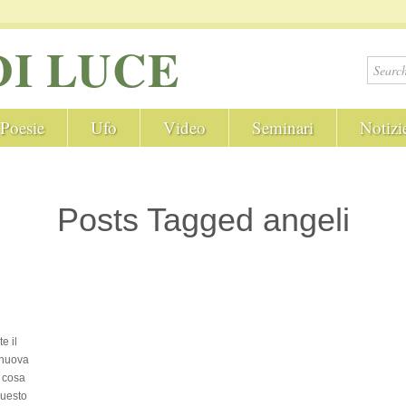
DI LUCE
Poesie
Ufo
Video
Seminari
Notizi
Posts Tagged angeli
e il
 nuova
 cosa
Questo