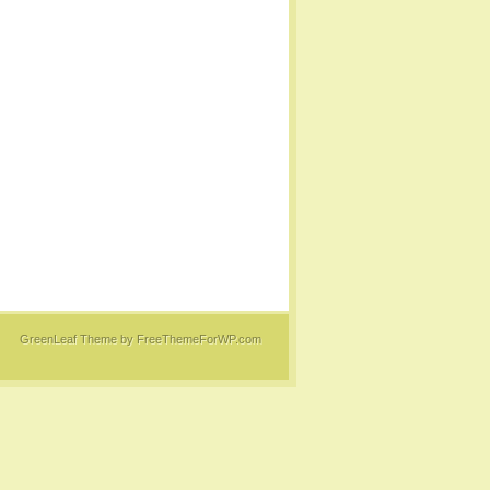
GreenLeaf Theme
by FreeThemeForWP.com