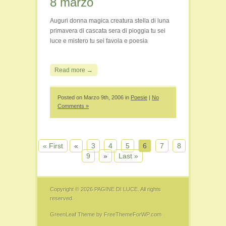
8 marzo
Auguri donna magica creatura stella di luna
primavera di cascata sera di pioggia tu sei
luce e mistero tu sei favola e poesia
Read more →
Posted on Marzo 9th, 2006 in
Poesie
|
No
Comments »
« First
«
3
4
5
6
7
8
9
»
Last »
Copyright © 2026
PAGINE DI LUCE
. All rights
reserved.
GreenLeaf Theme
by FreeThemeForWP.com