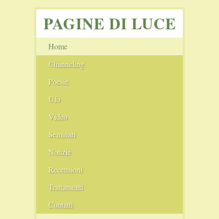
PAGINE DI LUCE
Home
Channeling
Angeli
Poesie
Ufo
I cerchi nel grano
Video
Seminari
Notizie
Film Consigliati
Recensioni
Scie chimiche
Comunità
Trattamenti
Il Nuovo Blog
Conferenze
Pranoterapia
Contatti
Il Vecchio Blog
Fiere
Cristalloterapia