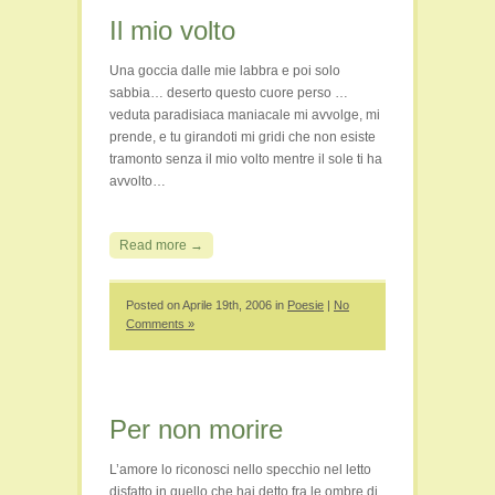
Il mio volto
Una goccia dalle mie labbra e poi solo
sabbia… deserto questo cuore perso …
veduta paradisiaca maniacale mi avvolge, mi
prende, e tu girandoti mi gridi che non esiste
tramonto senza il mio volto mentre il sole ti ha
avvolto…
Read more →
Posted on Aprile 19th, 2006 in
Poesie
|
No
Comments »
Per non morire
L’amore lo riconosci nello specchio nel letto
disfatto in quello che hai detto fra le ombre di