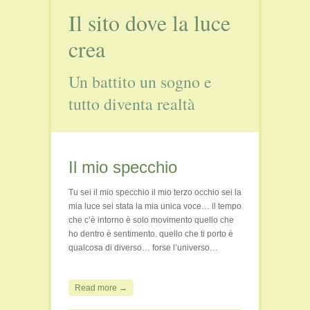
Il sito dove la luce
Film e Video
Libri
crea
Persone
Un battito un sogno e
Seminari
Viaggi e Luoghi Spirituali
tutto diventa realtà
Il mio specchio
Tu sei il mio specchio il mio terzo occhio sei la
mia luce sei stata la mia unica voce… il tempo
che c’è intorno è solo movimento quello che
ho dentro è sentimento. quello che ti porto è
qualcosa di diverso… forse l’universo…
Read more →