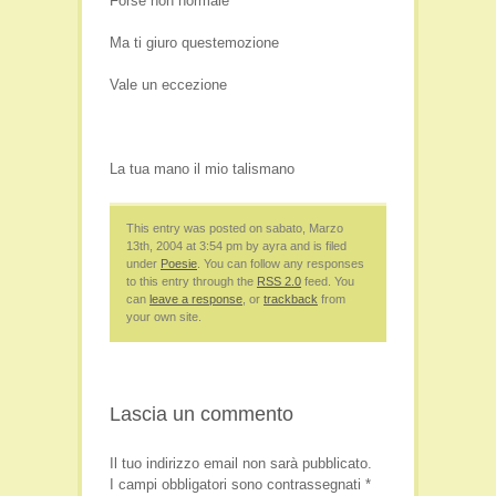
Forse non normale
Ma ti giuro questemozione
Vale un eccezione
La tua mano il mio talismano
This entry was posted on sabato, Marzo
13th, 2004 at 3:54 pm by ayra and is filed
under
Poesie
. You can follow any responses
to this entry through the
RSS 2.0
feed. You
can
leave a response
, or
trackback
from
your own site.
Lascia un commento
Il tuo indirizzo email non sarà pubblicato.
I campi obbligatori sono contrassegnati
*