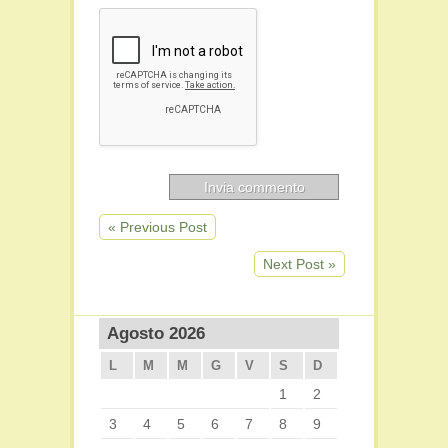
« Previous Post
Next Post »
Agosto 2026
L
M
M
G
V
S
D
1
2
3
4
5
6
7
8
9