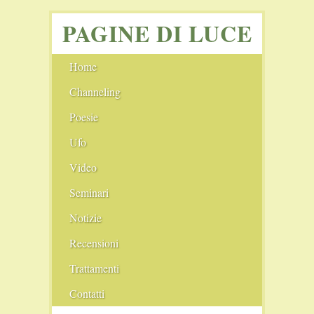
PAGINE DI LUCE
Home
Channeling
Angeli
Poesie
Ufo
I cerchi nel grano
Video
Seminari
Notizie
Film Consigliati
Recensioni
Scie chimiche
Comunità
Trattamenti
Il Nuovo Blog
Conferenze
Pranoterapia
Contatti
Il Vecchio Blog
Fiere
Cristalloterapia