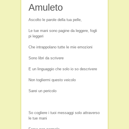
Amuleto
Film e Video
Libri
Ascolto le parole della tua pelle,
Persone
Le tue mani sono pagine da leggere, fogli
Seminari
pi leggeri
Viaggi e Luoghi Spirituali
Che intrappolano tutte le mie emozioni
Sono libri da scrivere
E un linguaggio che solo io so descrivere
Non togliermi questo veicolo
Sarei un pericolo
So cogliere i tuoi messaggi solo attraverso
le tue mani