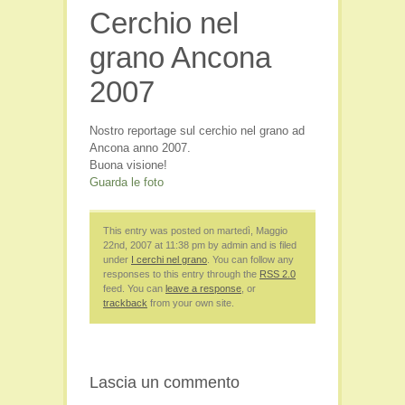
Cerchio nel
Film e Video
Libri
grano Ancona
Persone
2007
Seminari
Viaggi e Luoghi Spirituali
Nostro reportage sul cerchio nel grano ad
Ancona anno 2007.
Buona visione!
Guarda le foto
This entry was posted on martedì, Maggio
22nd, 2007 at 11:38 pm by admin and is filed
under
I cerchi nel grano
. You can follow any
responses to this entry through the
RSS 2.0
feed. You can
leave a response
, or
trackback
from your own site.
Lascia un commento