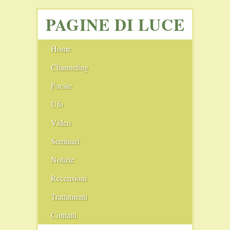
PAGINE DI LUCE
Home
Channeling
Angeli
Poesie
Ufo
I cerchi nel grano
Video
Seminari
Notizie
Film Consigliati
Recensioni
Scie chimiche
Comunità
Trattamenti
Il Nuovo Blog
Conferenze
Pranoterapia
Contatti
Il Vecchio Blog
Fiere
Cristalloterapia