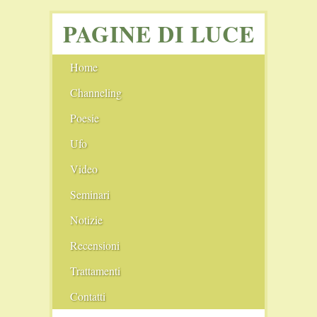
PAGINE DI LUCE
Home
Channeling
Angeli
Poesie
Ufo
I cerchi nel grano
Video
Seminari
Notizie
Film Consigliati
Recensioni
Scie chimiche
Comunità
Trattamenti
Il Nuovo Blog
Conferenze
Pranoterapia
Contatti
Il Vecchio Blog
Fiere
Cristalloterapia