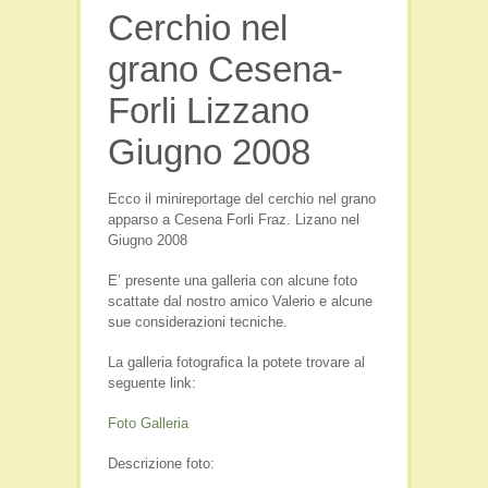
Cerchio nel
Film e Video
Libri
grano Cesena-
Persone
Forli Lizzano
Seminari
Giugno 2008
Viaggi e Luoghi Spirituali
Ecco il minireportage del cerchio nel grano
apparso a Cesena Forli Fraz. Lizano nel
Giugno 2008
E’ presente una galleria con alcune foto
scattate dal nostro amico Valerio e alcune
sue considerazioni tecniche.
La galleria fotografica la potete trovare al
seguente link:
Foto Galleria
Descrizione foto: