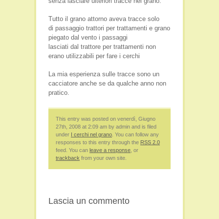
senza lasciare ulteriori tracce nel grano.
Tutto il grano attorno aveva tracce solo
di passaggio trattori per trattamenti e grano
piegato dal vento i passaggi
lasciati dal trattore per trattamenti non
erano utilizzabili per fare i cerchi
La mia esperienza sulle tracce sono un
cacciatore anche se da qualche anno non
pratico.
This entry was posted on venerdì, Giugno
27th, 2008 at 2:09 am by admin and is filed
under
I cerchi nel grano
. You can follow any
responses to this entry through the
RSS 2.0
feed. You can
leave a response
, or
trackback
from your own site.
Lascia un commento