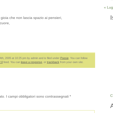
« Lug
I
 gioia che non lascia spazio ai pensieri,
 cuore,
4th, 2005 at 10:25 pm by admin and is filed under
Poesie
. You can follow
.0
feed. You can
leave a response
, or
trackback
from your own site.
C
ato.
I campi obbligatori sono contrassegnati
*
A