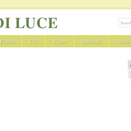
DI LUCE
Poesie
Ufo
Video
Seminari
Notizi