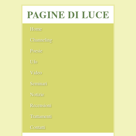
PAGINE DI LUCE
Home
Channeling
Angeli
Poesie
Ufo
I cerchi nel grano
Video
Seminari
Notizie
Film Consigliati
Recensioni
Scie chimiche
Comunità
Trattamenti
Il Nuovo Blog
Conferenze
Pranoterapia
Contatti
Il Vecchio Blog
Fiere
Cristalloterapia