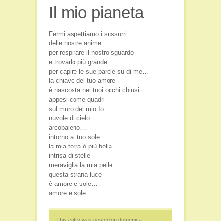
Il mio pianeta
Film e Video
Libri
Fermi aspettiamo i sussurri
Persone
delle nostre anime…
per respirare il nostro sguardo
Seminari
e trovarlo più grande…
Viaggi e Luoghi Spirituali
per capire le sue parole su di me…
la chiave del tuo amore
è nascosta nei tuoi occhi chiusi…
appesi come quadri
sul muro del mio Io
nuvole di cielo…
arcobaleno…
intorno al tuo sole
la mia terra è più bella…
intrisa di stelle
meraviglia la mia pelle…
questa strana luce
è amore e sole…
amore e sole…
This entry was posted on domenica,