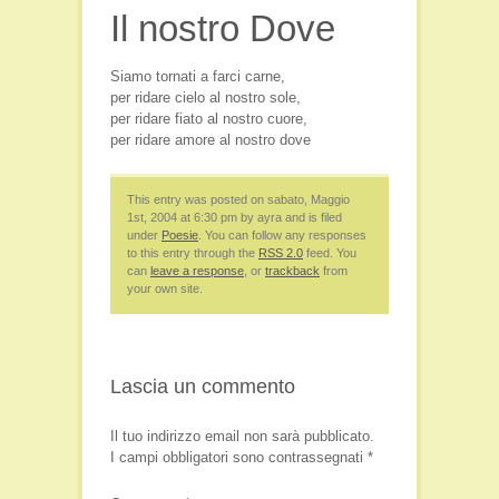
Il nostro Dove
Film e Video
Libri
Siamo tornati a farci carne,
Persone
per ridare cielo al nostro sole,
per ridare fiato al nostro cuore,
Seminari
per ridare amore al nostro dove
Viaggi e Luoghi Spirituali
This entry was posted on sabato, Maggio
1st, 2004 at 6:30 pm by ayra and is filed
under
Poesie
. You can follow any responses
to this entry through the
RSS 2.0
feed. You
can
leave a response
, or
trackback
from
your own site.
Lascia un commento
Il tuo indirizzo email non sarà pubblicato.
I campi obbligatori sono contrassegnati
*