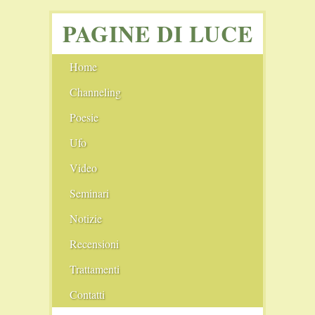
PAGINE DI LUCE
Home
Channeling
Angeli
Poesie
Ufo
I cerchi nel grano
Video
Seminari
Notizie
Film Consigliati
Recensioni
Scie chimiche
Comunità
Trattamenti
Il Nuovo Blog
Conferenze
Pranoterapia
Contatti
Il Vecchio Blog
Fiere
Cristalloterapia