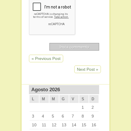
« Previous Post
Next Post »
Agosto 2026
L
M
M
G
V
S
D
1
2
3
4
5
6
7
8
9
10
11
12
13
14
15
16