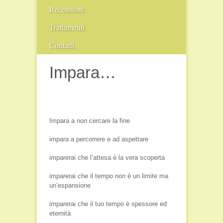
Recensioni
Comunità
Trattamenti
Conferenze
Pranoterapia
Contatti
Fiere
Cristalloterapia
Impara…
Film e Video
Libri
Persone
Seminari
Impara a non cercare la fine
Viaggi e Luoghi Spirituali
impara a percorrere e ad aspettare
imparerai che l’attesa è la vera scoperta
imparerai che il tempo non è un limite ma
un’espansione
imparerai che il tuo tempo è spessore ed
eternità