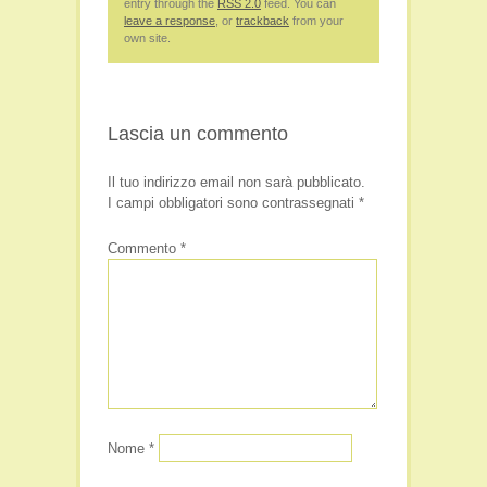
entry through the
RSS 2.0
feed. You can
leave a response
, or
trackback
from your
own site.
Lascia un commento
Il tuo indirizzo email non sarà pubblicato.
I campi obbligatori sono contrassegnati
*
Commento
*
Nome
*