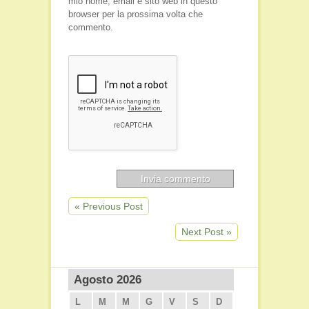
mio nome, email e sito web in questo
browser per la prossima volta che
commento.
« Previous Post
Next Post »
Agosto 2026
L
M
M
G
V
S
D