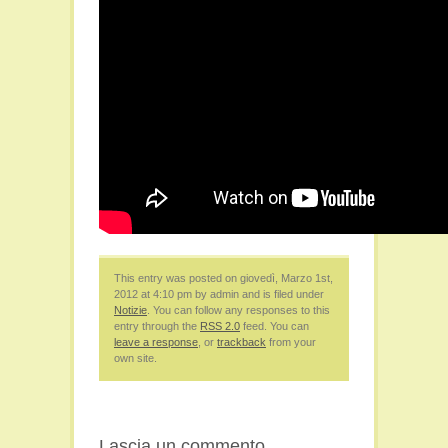
This entry was posted on giovedì, Marzo 1st,
2012 at 4:10 pm by admin and is filed under
Notizie
. You can follow any responses to this
entry through the
RSS 2.0
feed. You can
leave a response
, or
trackback
from your
own site.
Lascia un commento