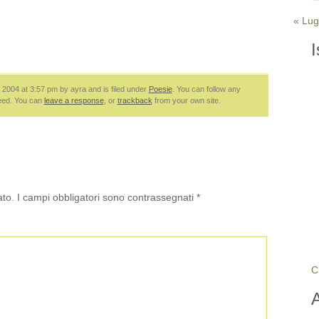
« Lug
I
2004 at 3:57 pm by ayra and is filed under
Poesie
. You can follow any
eed. You can
leave a response
, or
trackback
from your own site.
ato.
I campi obbligatori sono contrassegnati
*
C
A