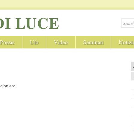
DI LUCE
Poesie
Ufo
Video
Seminari
Notizi
gioniero