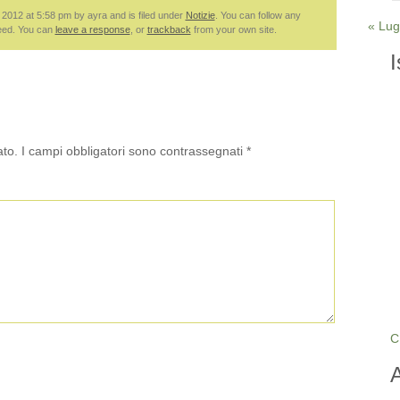
 2012 at 5:58 pm by ayra and is filed under
Notizie
. You can follow any
« Lug
eed. You can
leave a response
, or
trackback
from your own site.
I
ato.
I campi obbligatori sono contrassegnati
*
C
A