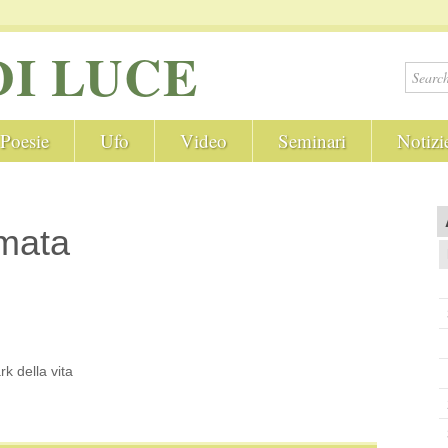
DI LUCE
Poesie
Ufo
Video
Seminari
Notizi
mata
k della vita